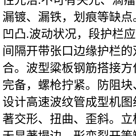
漏镀、漏铁，划痕等缺点
凹凸.波动状况，段护栏
间隔开带张口边缘护栏的
合。波型粱板钢筋搭接方
完备，螺枪拧紧。防阻块
设计高速波纹管成型机图
著交形、扭曲、歪斜。立
无显著塌边、形变裂开等