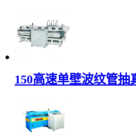
150高速单壁波纹管抽