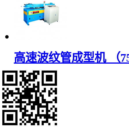
高速波纹管成型机 （7