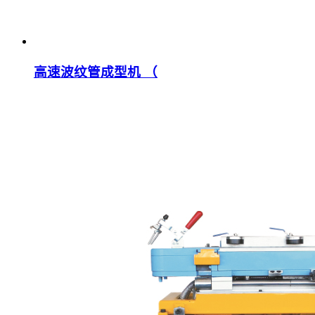
高速波纹管成型机 （