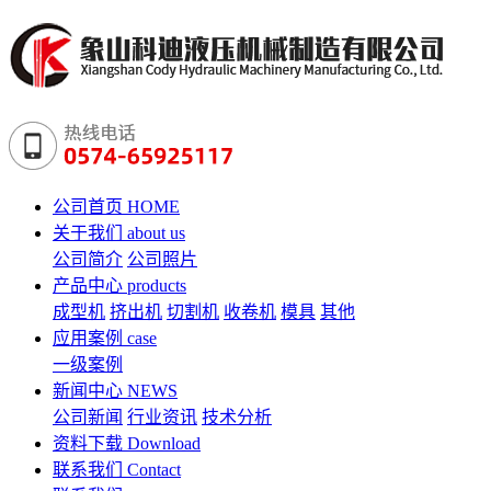
公司首页
HOME
关于我们
about us
公司简介
公司照片
产品中心
products
成型机
挤出机
切割机
收卷机
模具
其他
应用案例
case
一级案例
新闻中心
NEWS
公司新闻
行业资讯
技术分析
资料下载
Download
联系我们
Contact