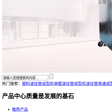
热门搜索：
塑料波纹管成型机
单壁波纹管成型机
波纹管高速成
产品中心
质量是发展的基石
推荐产品