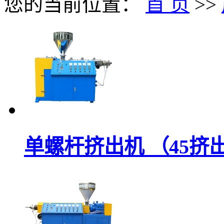
您的当前位置：
首 页
>>
单螺杆挤出机 （45挤