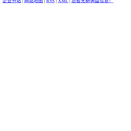
企业分站
|
网站地图
|
RSS
|
XML
|
您暂无新询盘信息！