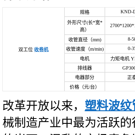
KND-
规格
外形尺寸(长*宽*
2700*1200*
高）
8-5
收管直径（mm)
0-3
收管速度（m/min)
双工位
收卷机
电机
力矩电机 YLJ
排线器
GP3
电器部分
正
价格（元/台）
改革开放以来，
塑料波纹
械制造产业中最为活跃的