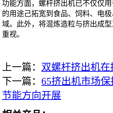
功能方面，螺杆挤出机已不仅仅用
的用途己拓宽到食品、饲料、电极
域。此外，将混炼造粒与挤出成型
重视。
上一篇：
双螺杆挤出机在
下一篇：
65挤出机市场
节能方向开展