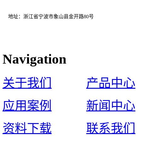
地址：浙江省宁波市象山县金开路80号
Navigation
关于我们
产品中心
应用案例
新闻中心
资料下载
联系我们