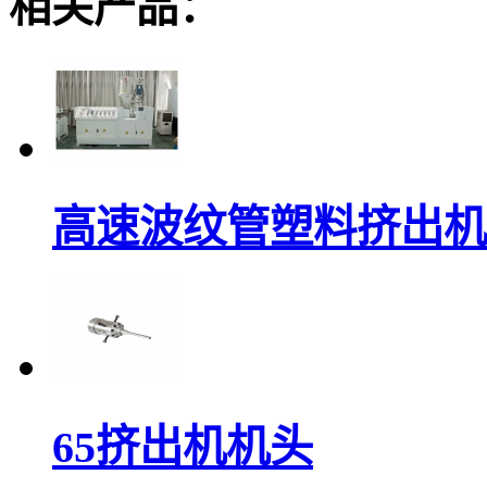
相关产品：
高速波纹管塑料挤出机
65挤出机机头