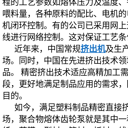
程的工艺参数如熔体压力及温度、
喂料量，各种原料的配比、电机的
机闭环控制。有的公司已采用网上
线进行网络控制。这对保证工艺条
近年来，中国常规
挤出机
及生
场。同时，中国在先进挤出技术领
品。 精密挤出技术适应高精加工需
段，更好地满足制品应用的需求，
目的。
如今，满足塑料制品精密直接挤
场，聚合物熔体齿轮泵就是其中一